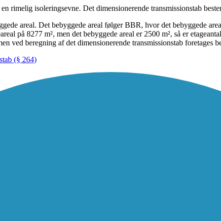
en rimelig isoleringsevne. Det dimensionerende transmissionstab bes
ggede areal. Det bebyggede areal følger BBR, hvor det bebyggede areal 
eal på 8277 m², men det bebyggede areal er 2500 m², så er etageantallet
, men ved beregning af det dimensionerende transmissionstab foretages
stab (§ 264)