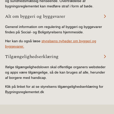
og sundhedsmæssig henseende. Overtrædelse af
2019)
bygningsreglementet kan medføre straf i form af bøde.
Alt om byggeri og byggevarer
BR18 (1/1-4/7 2019)
Generel information om regulering af byggeri og byggevarer
BR18 (1/7-31/12
findes på Social- og Boligstyrelsens hjemmeside.
2018)
Her kan du også læse
styrelsens nyheder om byggeri og
byggevarer.
BR18 (1/1-30/6
2018)
Tilgængelighedserklæring
BR15 (2015-2018)
Ifølge tilgængelighedsloven skal offentlige organers websteder
og apps være tilgængelige, så de kan bruges af alle, herunder
af borgere med handicap.
Tidligere BR (1961-
2010)
Klik på linket for at se styrelsens tilgængelighedserklæring for
Bygningsreglementet.dk