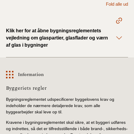
Fold alle ud
BR18 (1/1 - 30/6
2022)
Klik her for at åbne bygningsreglementets
BR18 (29/6 - 31/12
vejledning om glaspartier, glasflader og værn
2021)
af glas i bygninger
BR18 (1/1-29/6
2021)
Information
BR18 (1/7-31/12
2020)
Information
Byggeriets regler
BR18 (10/3-30/6
Bygningsreglementet udspecificerer byggelovens krav og
2020)
indeholder de nærmere detaljerede krav, som alle
byggearbejder skal leve op til.
BR18 (1/1-9/3 2020)
Kravene i bygningsreglementet skal sikre, at et byggeri udføres
og indrettes, så det er tilfredsstillende i både brand-, sikkerheds-
BR18 (4/7-31/12