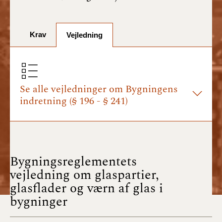
BR18 (1/7-31/12
2025)
Krav
BR18 (1/1-30/6
Vejledning
2025)
BR18 (1/7- 31/12
2024)
Se alle vejledninger om Bygningens
indretning (§ 196 - § 241)
BR18 (1/1- 30/06
2024)
BR18 (1/1- 31/12
2023)
Bygningsreglementets
vejledning om glaspartier,
BR18 (17/9 - 31/12
glasflader og værn af glas i
2022)
bygninger
BR18 (1/7 - 16/9
2022)