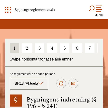
Bygningsreglementet.dk
MENU
1
2
3
4
5
6
7
8
Swipe horisontalt for at se alle emner
Se reglementet i en anden periode
BR18 (Aktuelt)
BR18 (Aktuelt)
9
Bygningens indretning (§
196 - § 241)