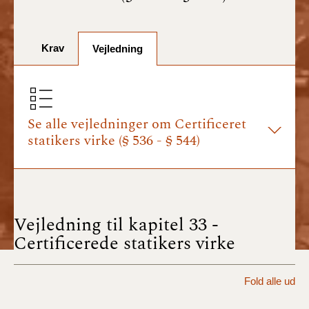
BR18 (1/7-31/12
2025)
Krav
BR18 (1/1-30/6
Vejledning
2025)
BR18 (1/7- 31/12
2024)
Se alle vejledninger om Certificeret
statikers virke (§ 536 - § 544)
BR18 (1/1- 30/06
2024)
BR18 (1/1- 31/12
2023)
Vejledning til kapitel 33 -
Certificerede statikers virke
BR18 (17/9 - 31/12
2022)
Fold alle ud
BR18 (1/7 - 16/9
2022)