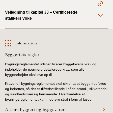
BR18 (1/1 - 30/6
Vejledning til kapitel 33 – Certificerede
2022)
statikers virke
BR18 (29/6 - 31/12
2021)
Information
BR18 (1/1-29/6
2021)
Information
Byggeriets regler
BR18 (1/7-31/12
Bygningsreglementet udspecificerer byggelovens krav og
2020)
indeholder de nærmere detaljerede krav, som alle
byggearbejder skal leve op til.
BR18 (10/3-30/6
Kravene i bygningsreglementet skal sikre, at et byggeri udføres
2020)
og indrettes, så det er tilfredsstillende i både brand-, sikkerheds-
og sundhedsmæssig henseende. Overtrædelse af
BR18 (1/1-9/3 2020)
bygningsreglementet kan medføre straf i form af bøde.
Alt om byggeri og byggevarer
BR18 (4/7-31/12