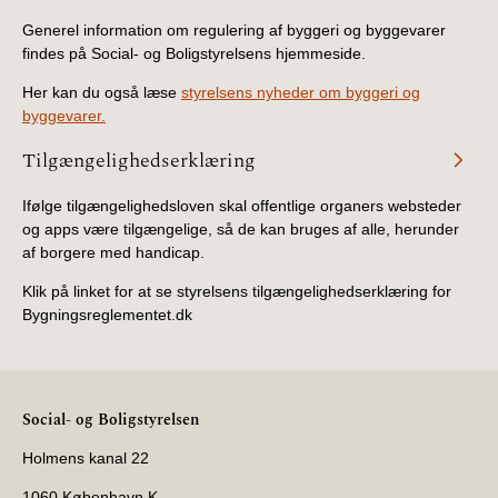
2019)
Generel information om regulering af byggeri og byggevarer
findes på Social- og Boligstyrelsens hjemmeside.
BR18 (1/1-4/7 2019)
Her kan du også læse
styrelsens nyheder om byggeri og
byggevarer.
BR18 (1/7-31/12
2018)
Tilgængelighedserklæring
Ifølge tilgængelighedsloven skal offentlige organers websteder
BR18 (1/1-30/6
2018)
og apps være tilgængelige, så de kan bruges af alle, herunder
af borgere med handicap.
BR15 (2015-2018)
Klik på linket for at se styrelsens tilgængelighedserklæring for
Bygningsreglementet.dk
Tidligere BR (1961-
2010)
Social- og Boligstyrelsen
Holmens kanal 22
1060 København K