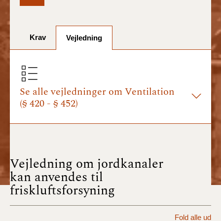
BR18 (1/7-31/12
2025)
Krav
Vejledning
BR18 (1/1-30/6
2025)
BR18 (1/7- 31/12
2024)
Se alle vejledninger om Ventilation
(§ 420 - § 452)
BR18 (1/1- 30/06
2024)
BR18 (1/1- 31/12
2023)
Vejledning om jordkanaler
kan anvendes til
BR18 (17/9 - 31/12
friskluftsforsyning
2022)
BR18 (1/7 - 16/9
Fold alle ud