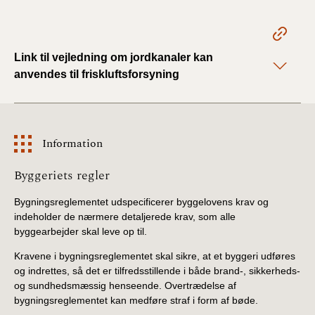
2022)
BR18 (1/1 - 30/6
2022)
Link til vejledning om jordkanaler kan
anvendes til friskluftsforsyning
BR18 (29/6 - 31/12
2021)
Information
BR18 (1/1-29/6
2021)
Information
Byggeriets regler
BR18 (1/7-31/12
Bygningsreglementet udspecificerer byggelovens krav og
2020)
indeholder de nærmere detaljerede krav, som alle
byggearbejder skal leve op til.
BR18 (10/3-30/6
2020)
Kravene i bygningsreglementet skal sikre, at et byggeri udføres
og indrettes, så det er tilfredsstillende i både brand-, sikkerheds-
og sundhedsmæssig henseende. Overtrædelse af
BR18 (1/1-9/3 2020)
bygningsreglementet kan medføre straf i form af bøde.