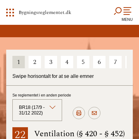
Bygningsreglementet.dk
MENU
1
2
3
4
5
6
7
8
Swipe horisontalt for at se alle emner
Se reglementet i en anden periode
BR18 (17/9 -
31/12 2022)
BR18 (Aktuelt)
22
Ventilation (§ 420 - § 452)