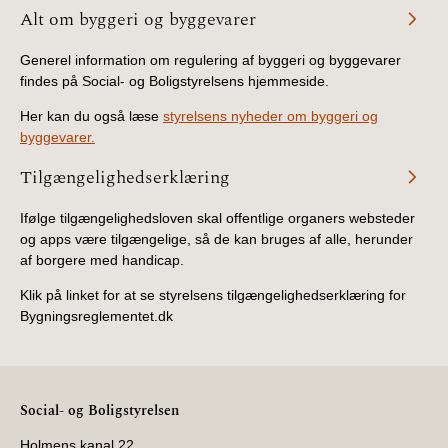
BR18 (4/7-31/12
Alt om byggeri og byggevarer
2019)
Generel information om regulering af byggeri og byggevarer
findes på Social- og Boligstyrelsens hjemmeside.
BR18 (1/1-4/7 2019)
Her kan du også læse
styrelsens nyheder om byggeri og
BR18 (1/7-31/12
byggevarer.
2018)
Tilgængelighedserklæring
BR18 (1/1-30/6
Ifølge tilgængelighedsloven skal offentlige organers websteder
2018)
og apps være tilgængelige, så de kan bruges af alle, herunder
af borgere med handicap.
BR15 (2015-2018)
Klik på linket for at se styrelsens tilgængelighedserklæring for
Bygningsreglementet.dk
Tidligere BR (1961-
2010)
Social- og Boligstyrelsen
Holmens kanal 22