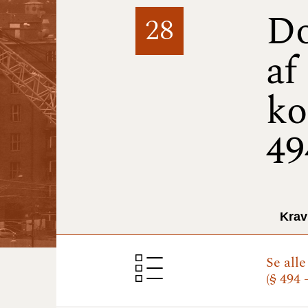
Do
28
af
ko
49
Krav
Se all
(§ 494 