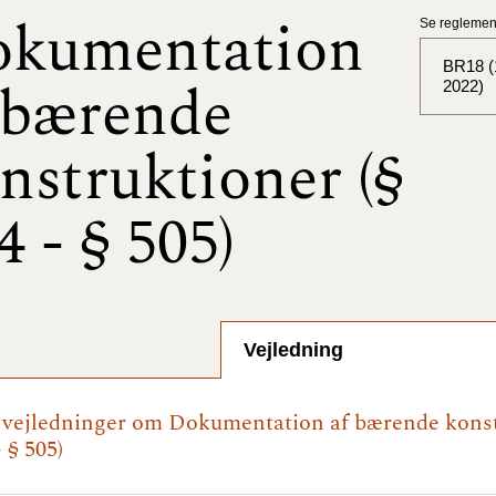
kumentation
Se reglement
BR18 (1
 bærende
2022)
nstruktioner (§
BR18 (
BR18 (
4 - § 505)
2025)
BR18 (
BR18 (
Vejledning
2024)
BR18 (
e vejledninger om Dokumentation af bærende kons
2024)
- § 505)
BR18 (