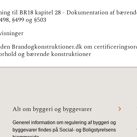
2023)
ning til BR18 kapitel 28 - Dokumentation af bærend
§498, §499 og §503
BR18 (
2022)
visninger
BR18 (
den Brandogkonstruktioner.dk om certificeringsor
2022)
orhold og bærende konstruktioner
BR18 (
2022)
BR18 (
2021)
BR18 (
Alt om byggeri og byggevarer
BR18 (
Generel information om regulering af byggeri og
2020)
byggevarer findes på Social- og Boligstyrelsens