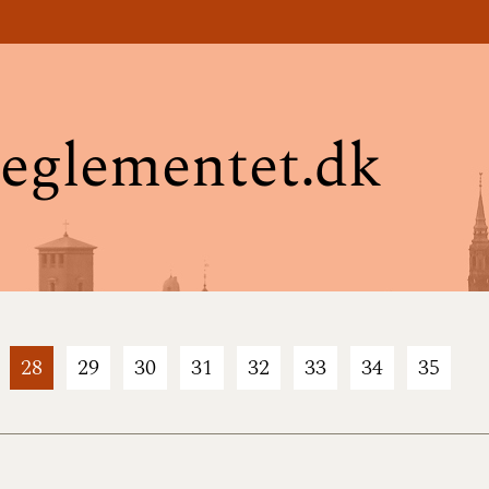
eglementet.dk
28
29
30
31
32
33
34
35