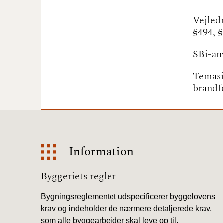
Vejled
§494, 
SBi-an
Temasi
brandf
Information
Information
Byggeriets regler
Bygningsreglementet udspecificerer byggelovens
krav og indeholder de nærmere detaljerede krav,
som alle byggearbejder skal leve op til.