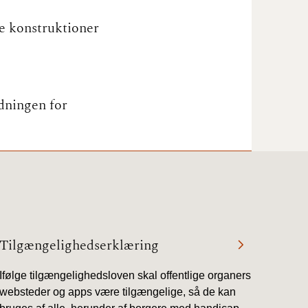
e konstruktioner
17/9 - 31/12
1/7 - 16/9
dningen for
1/1 - 30/6
29/6 - 31/12
1/1-29/6 2021)
Tilgængelighedserklæring
1/7-31/12
Ifølge tilgængelighedsloven skal offentlige organers
websteder og apps være tilgængelige, så de kan