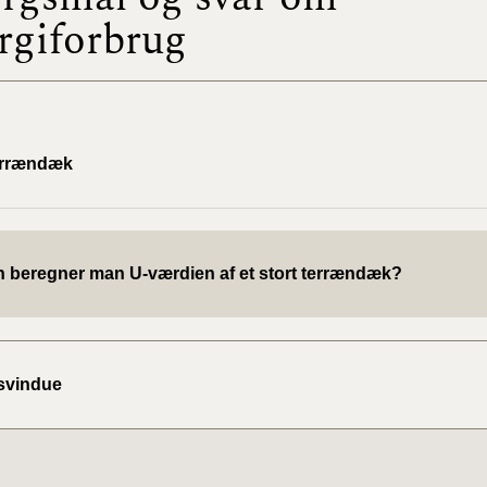
rgiforbrug
BR18 (
2022)
BR18 (
2022)
errændæk
BR18 (
2022)
 beregner man U-værdien af et stort terrændæk?
BR18 (
2021)
BR18 (
svindue
BR18 (
2020)
BR18 (