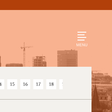
MENU
4
15
16
17
18
19
20
21
22