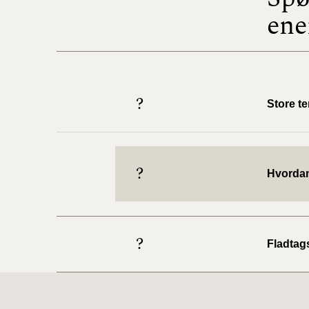
ene
?
Store t
?
Hvordan
?
Fladtag