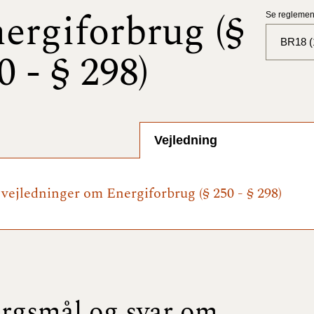
ergiforbrug (§
Se reglement
BR18 (1
0 - § 298)
BR18 (
BR18 (
2025)
Vejledning
BR18 (
e vejledninger om Energiforbrug (§ 250 - § 298)
BR18 (
2024)
BR18 (
2024)
BR18 (
rgsmål og svar om
2023)