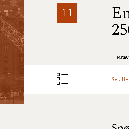
En
11
25
Krav
Se all
Spø