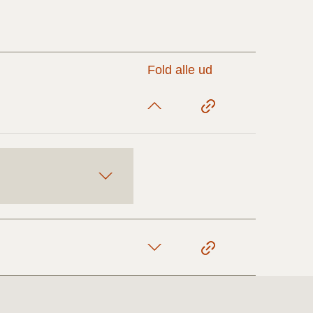
17/9 - 31/12
Fold alle ud
1/7 - 16/9
1/1 - 30/6
29/6 - 31/12
1/1-29/6 2021)
1/7-31/12
10/3-30/6