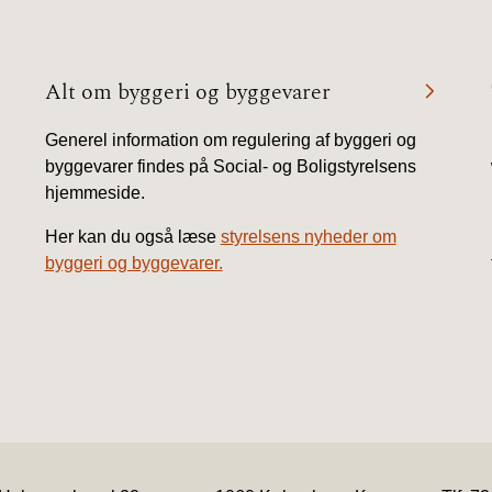
2020)
BR18 (
Alt om byggeri og byggevarer
BR18 (
Generel information om regulering af byggeri og
2019)
byggevarer findes på Social- og Boligstyrelsens
hjemmeside.
BR18 (
Her kan du også læse
styrelsens nyheder om
byggeri og byggevarer.
BR18 (
2018)
BR18 (
BR15 
Tidlig
2010)
.
.