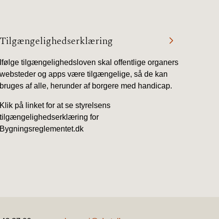
1/1-9/3 2020)
Tilgængelighedserklæring
4/7-31/12
Ifølge tilgængelighedsloven skal offentlige organers
websteder og apps være tilgængelige, så de kan
bruges af alle, herunder af borgere med handicap.
1/1-4/7 2019)
Klik på linket for at se styrelsens
tilgængelighedserklæring for
1/7-31/12
Bygningsreglementet.dk
1/1-30/6 2018)
(2015-2018)
ere BR (1961-
.