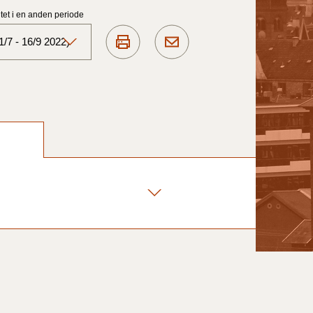
et i en anden periode
/7 - 16/9 2022)
Aktuelt)
1/7-31/12
1/1-30/6 2025)
1/7- 31/12
1/1- 30/06
1/1- 31/12