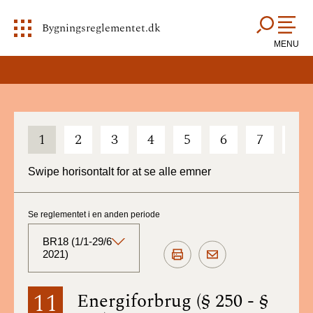
Bygningsreglementet.dk
MENU
1
2
3
4
5
6
7
8
Swipe horisontalt for at se alle emner
Se reglementet i en anden periode
BR18 (1/1-29/6
2021)
BR18 (Aktuelt)
11
Energiforbrug (§ 250 - §