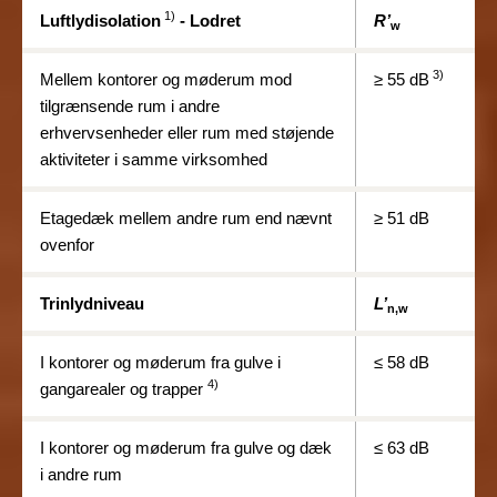
1)
Luftlydisolation
-
Lodret
R’
w
3)
Mellem kontorer og møderum mod
≥ 55
dB
tilgrænsende rum i andre
erhvervsenheder eller rum med støjende
aktiviteter i samme virksomhed
Etagedæk mellem andre rum end nævnt
≥ 51
dB
ovenfor
Trinlydniveau
L’
n,w
I kontorer og møderum fra gulve i
≤
58 dB
4)
gangarealer og trapper
I kontorer og møderum fra gulve og dæk
≤
63 dB
i andre rum