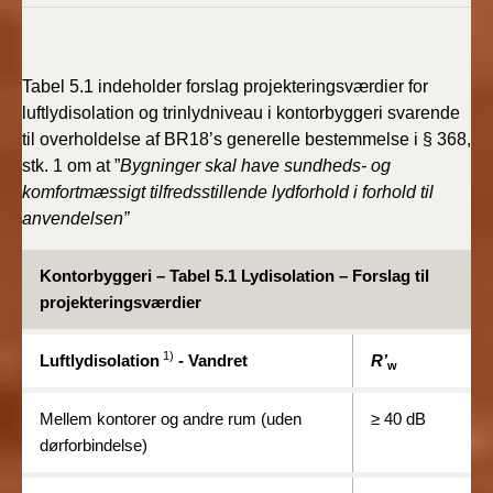
Tabel 5.1 indeholder forslag projekteringsværdier for
luftlydisolation og trinlydniveau i kontorbyggeri svarende
til overholdelse af BR18’s generelle bestemmelse i § 368,
stk. 1 om at ”
Bygninger skal have sundheds- og
komfortmæssigt tilfredsstillende lydforhold
i forhold til
anvendelsen”
Kontorbyggeri – Tabel 5.1 Lydisolation – Forslag til
projekteringsværdier
1)
Luftlydisolation
-
Vandret
R’
w
Mellem kontorer og andre rum (uden
≥
40 dB
dørforbindelse)