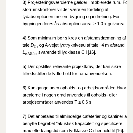
3)
Projekteringsværdierne gælder i møblerede rum. For
storrumskontorer vil der være en fordeling af
lydabsorptionen mellem bygning og indretning. For
bygningen foreslås absorptionsareal
≥
1,0 x gulvareal.
4)
Som minimum bør sikres en
afstandsdæmpning af
tale
D
og A-vejet lydtrykniveau af tale
i 4 m afstand
2,s
L
svarende til lydklasse C i [16].
p,AS,4m
5)
Der opstilles relevante projektkrav, der kan sikre
tilfredsstillende lydforhold
for rumanvendelsen
.
6)
Kun gange uden opholds- og arbejdsområder. Hvor
arealerne i nogen grad anvendes til opholds- eller
arbejdsområder anvendes
T ≤ 0,6 s
.
7)
Det anbefales til almindelige cafeterier og kantiner at
benytte begrebet ”akustisk kapacitet” og specificere
max efterklangstid som lydklasse C i henhold til [16].