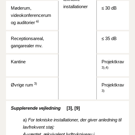
installationer
M
øderum,
≤ 30 dB
videokonferencerum
a)
og auditorier
Receptionsareal,
≤ 35 dB
gangarealer mv.
Kantine
Projektkrav
3),4)
3)
Øvrige rum
Projektkrav
3)
Supplerende vejledning
[3], [9]
a)
For tekniske installationer, der giver anledning til
lavfrekvent støj:
A-vægtet, ækvivalent lydtrykniveau i