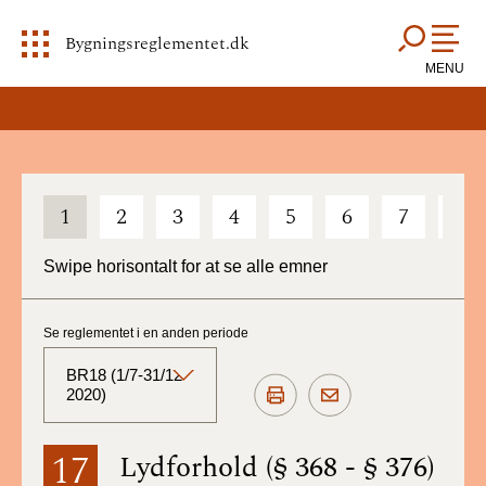
Bygningsreglementet.dk
MENU
1
2
3
4
5
6
7
8
Swipe horisontalt for at se alle emner
Se reglementet i en anden periode
BR18 (1/7-31/12
2020)
BR18 (Aktuelt)
17
Lydforhold (§ 368 - § 376)