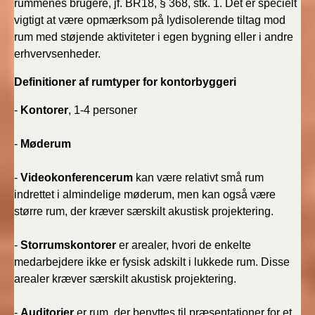
rummenes brugere, jf. BR18, § 368, stk. 1. Det er specielt
BR18 (4/7-31/12
vigtigt at være opmærksom på lydisolerende tiltag mod
2019)
rum med støjende aktiviteter i egen bygning eller i andre
erhvervsenheder.
BR18 (1/1-4/7 2019)
Definitioner af rumtyper for kontorbyggeri
BR18 (1/7-31/12
2018)
-
Kontorer
, 1-4 personer
-
Møderum
BR18 (1/1-30/6
2018)
-
Videokonferencerum
kan være relativt små rum
BR15 (2015-2018)
indrettet i almindelige møderum, men kan også være
større rum, der kræver særskilt akustisk projektering.
Tidligere BR (1961-
2010)
-
Storrumskontorer
er arealer, hvori de enkelte
medarbejdere ikke er fysisk adskilt i lukkede rum. Disse
arealer kræver særskilt akustisk projektering.
-
Auditorier
er rum, der benyttes til præsentationer for et