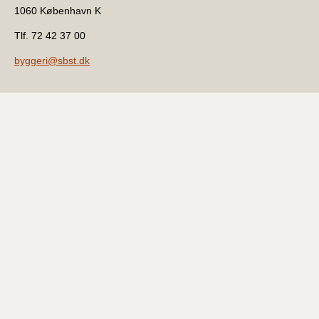
1060 København K
Tlf. 72 42 37 00
byggeri@sbst.dk