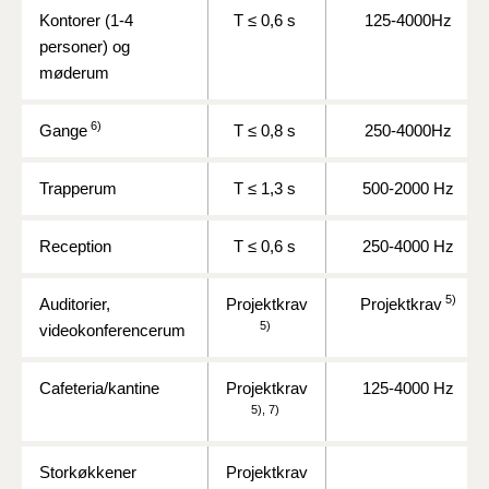
Kontorer (1-4
T ≤ 0,6 s
125-4000Hz
personer) og
møderum
6)
Gange
T
≤ 0,8 s
250-4000Hz
Trapperum
T ≤ 1,3 s
500-2000 Hz
Reception
T ≤ 0,6 s
250-4000 Hz
5)
Auditorier,
Projektkrav
Projektkrav
5)
videokonferencerum
Cafeteria/kantine
Projektkrav
125-4000 Hz
5), 7)
Storkøkkener
Projektkrav