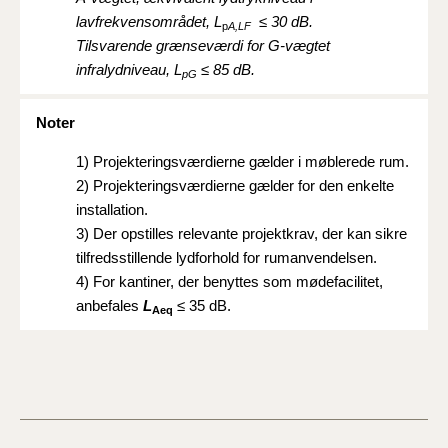
lavfrekvensområdet, L
≤ 30 dB.
p
A,LF
Tilsvarende grænseværdi for G-vægtet
infralydniveau, L
≤ 85 dB.
pG
Noter
1)
Projekteringsværdierne gælder i møblerede rum.
2)
Projekteringsværdierne gælder for den enkelte
installation.
3)
Der opstilles relevante projektkrav, der kan sikre
tilfredsstillende lydforhold
for rumanvendelsen
.
4)
For kantiner, der benyttes som mødefacilitet,
anbefales
L
≤ 35 dB.
Aeq