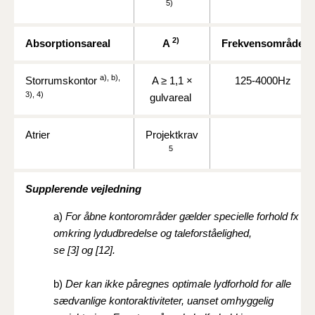
5)
2)
Absorptionsareal
A
Frekvensområde
a), b),
Storrumskontor
A ≥
1,1 ×
125-4000Hz
3), 4)
gulvareal
Atrier
Projektkrav
5
Supplerende vejledning
a)
For åbne kontorområder gælder specielle forhold fx
omkring lydudbredelse og taleforståelighed,
se [3] og [12].
b)
Der kan ikke påregnes optimale lydforhold for alle
sædvanlige kontoraktiviteter, uanset omhyggelig