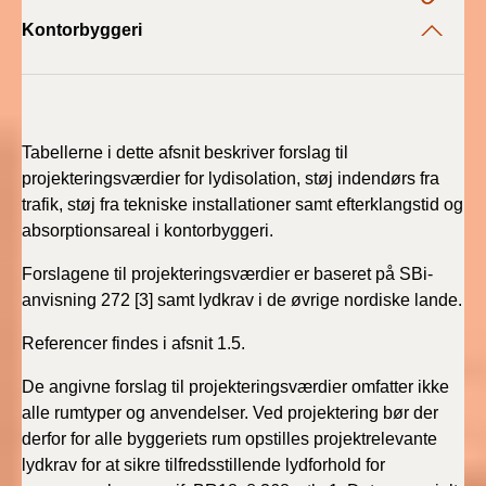
2022)
Kontorbyggeri
BR18 (1/1 - 30/6
2022)
BR18 (29/6 - 31/12
Tabellerne i dette afsnit beskriver forslag til
2021)
projekteringsværdier for lydisolation, støj indendørs fra
trafik, støj fra tekniske installationer samt efterklangstid og
BR18 (1/1-29/6
absorptionsareal i kontorbyggeri.
2021)
Forslagene til projekteringsværdier er baseret på SBi-
BR18 (1/7-31/12
anvisning 272 [3] samt lydkrav i de øvrige nordiske lande.
2020)
Referencer findes i afsnit 1.5.
BR18 (10/3-30/6
De angivne forslag til projekteringsværdier omfatter ikke
2020)
alle rumtyper og anvendelser. Ved projektering bør der
derfor for alle byggeriets rum opstilles projektrelevante
BR18 (1/1-9/3 2020)
lydkrav for at sikre tilfredsstillende lydforhold for