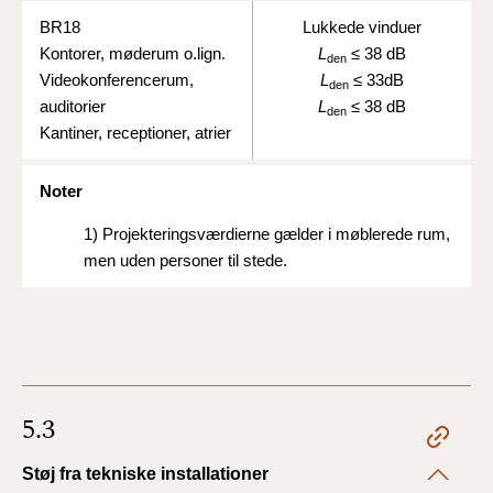
BR18
Lukkede vinduer
Kontorer, møderum o.lign.
L
≤ 38 dB
den
Videokonferencerum,
L
≤ 33dB
den
auditorier
L
≤ 38 dB
den
Kantiner, receptioner, atrier
Noter
1)
Projekteringsværdierne gælder i møblerede rum,
men uden personer til stede.
5.3
Støj fra tekniske installationer