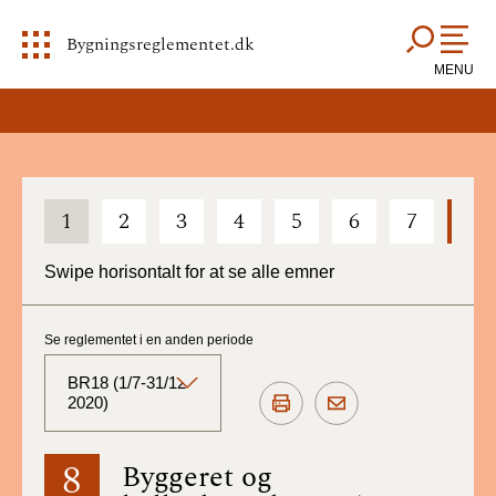
Bygningsreglementet.dk
MENU
1
2
3
4
5
6
7
8
Swipe horisontalt for at se alle emner
Se reglementet i en anden periode
BR18 (1/7-31/12
2020)
BR18 (Aktuelt)
8
Byggeret og