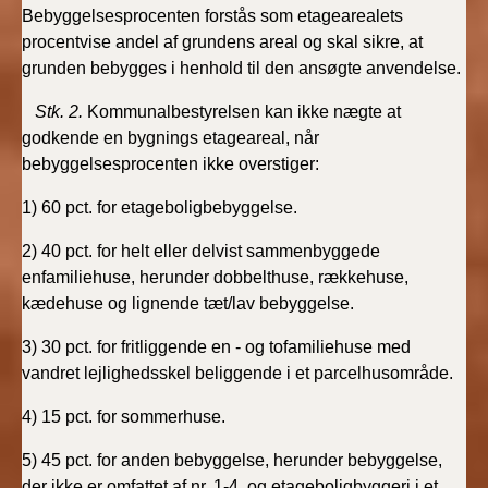
BR18 (4/7-31/12
Bebyggelsesprocenten forstås som etagearealets
2019)
procentvise andel af grundens areal og skal sikre, at
grunden bebygges i henhold til den ansøgte anvendelse.
BR18 (1/1-4/7 2019)
Stk. 2.
Kommunalbestyrelsen kan ikke nægte at
godkende en bygnings etageareal, når
BR18 (1/7-31/12
bebyggelsesprocenten ikke overstiger:
2018)
1) 60 pct. for etageboligbebyggelse.
BR18 (1/1-30/6
2018)
2) 40 pct. for helt eller delvist sammenbyggede
enfamiliehuse, herunder dobbelthuse, rækkehuse,
BR15 (2015-2018)
kædehuse og lignende tæt/lav bebyggelse.
3) 30 pct. for fritliggende en - og tofamiliehuse med
Tidligere BR (1961-
vandret lejlighedsskel beliggende i et parcelhusområde.
2010)
4) 15 pct. for sommerhuse.
5) 45 pct. for anden bebyggelse, herunder bebyggelse,
der ikke er omfattet af nr. 1-4, og etageboligbyggeri i et