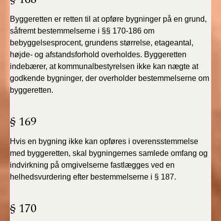
2022)
Byggeretten er retten til at opføre bygninger på en grund,
BR18 (1/1 - 30/6
såfremt bestemmelserne i §§ 170-186 om
2022)
bebyggelsesprocent, grundens størrelse, etageantal,
højde- og afstandsforhold overholdes. Byggeretten
BR18 (29/6 - 31/12
indebærer, at kommunalbestyrelsen ikke kan nægte at
2021)
godkende bygninger, der overholder bestemmelserne om
byggeretten.
BR18 (1/1-29/6
2021)
§ 169
BR18 (1/7-31/12
Hvis en bygning ikke kan opføres i overensstemmelse
2020)
med byggeretten, skal bygningernes samlede omfang og
indvirkning på omgivelserne fastlægges ved en
BR18 (10/3-30/6
helhedsvurdering efter bestemmelserne i § 187.
2020)
BR18 (1/1-9/3 2020)
§ 170