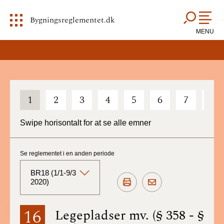
Bygningsreglementet.dk
MENU
1
2
3
4
5
6
7
8
Swipe horisontalt for at se alle emner
Se reglementet i en anden periode
BR18 (1/1-9/3
2020)
BR18 (Aktuelt)
16
Legepladser mv. (§ 358 - §