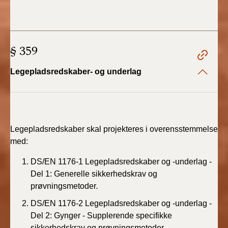
2022)
BR18 (1/1 - 30/6
2022)
§ 359
BR18 (29/6 - 31/12
Legepladsredskaber- og underlag
2021)
BR18 (1/1-29/6
2021)
Legepladsredskaber skal projekteres i overensstemmelse
BR18 (1/7-31/12
med:
2020)
DS/EN 1176-1 Legepladsredskaber og -underlag -
BR18 (10/3-30/6
Del 1: Generelle sikkerhedskrav og
2020)
prøvningsmetoder
.
DS/EN 1176-2 Legepladsredskaber og -underlag -
BR18 (1/1-9/3 2020)
Del 2: Gynger - Supplerende specifikke
sikkerhedskrav og prøvningsmetoder
.