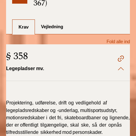
367)
BR18 (1/7-31/12
2025)
Vejledning
BR18 (1/1-30/6
Krav
2025)
Fold alle ind
BR18 (1/7- 31/12
§ 358
2024)
Legepladser mv.
BR18 (1/1- 30/06
2024)
BR18 (1/1- 31/12
2023)
Projektering,
udførelse,
drift
og
vedligehold
af
legepladsredskaber
og
-underlag,
multisportsudstyr,
BR18 (17/9 - 31/12
motionsredskaber
2022)
i
det
fri,
skateboardbaner
og
lignende,
der
er
offentligt
tilgængelige,
skal
ske,
så
der
opnås
tilfredsstillende
sikkerhed
mod
personskader.
BR18 (1/7 - 16/9