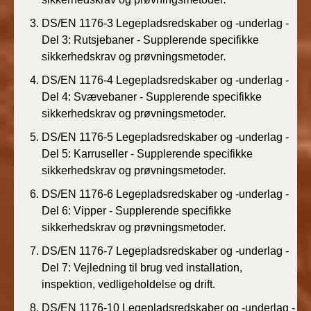
BR18 (4/7-31/12
2019)
DS/EN 1176-3 Legepladsredskaber og -underlag -
Del 3: Rutsjebaner - Supplerende specifikke
sikkerhedskrav og prøvningsmetoder
.
BR18 (1/1-4/7 2019)
DS/EN 1176-4 Legepladsredskaber og -underlag -
BR18 (1/7-31/12
Del 4: Svævebaner - Supplerende specifikke
2018)
sikkerhedskrav og prøvningsmetoder
.
DS/EN 1176-5 Legepladsredskaber og -underlag -
BR18 (1/1-30/6
Del 5: Karruseller - Supplerende specifikke
2018)
sikkerhedskrav og prøvningsmetoder
.
BR15 (2015-2018)
DS/EN 1176-6 Legepladsredskaber og -underlag -
Del 6: Vipper - Supplerende specifikke
Tidligere BR (1961-
sikkerhedskrav og prøvningsmetoder
.
2010)
DS/EN 1176-7 Legepladsredskaber og -underlag -
Del 7: Vejledning til brug ved installation,
inspektion, vedligeholdelse og drift.
DS/EN 1176-10 Legepladsredskaber og -underlag -