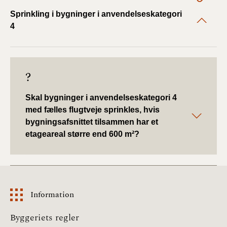
2022)
Sprinkling i bygninger i anvendelseskategori
4
BR18 (1/1 - 30/6
2022)
BR18 (29/6 - 31/12
?
2021)
Skal bygninger i anvendelseskategori 4
BR18 (1/1-29/6
med fælles flugtveje sprinkles, hvis
2021)
bygningsafsnittet tilsammen har et
etageareal større end 600 m²?
BR18 (1/7-31/12
2020)
BR18 (10/3-30/6
2020)
Information
BR18 (1/1-9/3 2020)
Information
Byggeriets regler