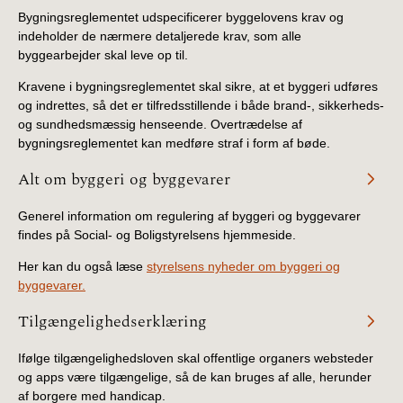
BR18 (4/7-31/12
Bygningsreglementet udspecificerer byggelovens krav og
2019)
indeholder de nærmere detaljerede krav, som alle
byggearbejder skal leve op til.
BR18 (1/1-4/7 2019)
Kravene i bygningsreglementet skal sikre, at et byggeri udføres
og indrettes, så det er tilfredsstillende i både brand-, sikkerheds-
BR18 (1/7-31/12
og sundhedsmæssig henseende. Overtrædelse af
2018)
bygningsreglementet kan medføre straf i form af bøde.
Alt om byggeri og byggevarer
BR18 (1/1-30/6
2018)
Generel information om regulering af byggeri og byggevarer
findes på Social- og Boligstyrelsens hjemmeside.
BR15 (2015-2018)
Her kan du også læse
styrelsens nyheder om byggeri og
byggevarer.
Tidligere BR (1961-
2010)
Tilgængelighedserklæring
Ifølge tilgængelighedsloven skal offentlige organers websteder
og apps være tilgængelige, så de kan bruges af alle, herunder
af borgere med handicap.