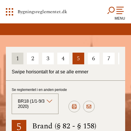
Bygningsreglementet.dk
MENU
1
2
3
4
5
6
7
8
Swipe horisontalt for at se alle emner
Se reglementet i en anden periode
BR18 (1/1-9/3
2020)
BR18 (Aktuelt)
5
Brand (§ 82 - § 158)