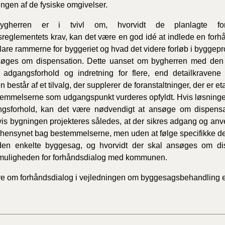
ngen af de fysiske omgivelser.
ygherren er i tvivl om, hvorvidt de planlagte foran
reglementets krav, kan det være en god idé at indlede en f
fklare rammerne for byggeriet og hvad det videre forløb i byggepr
søges om dispensation. Dette uanset om bygherren med den p
 adgangsforhold og indretning for flere, end detailkravene 
 består af et tilvalg, der supplerer de foranstaltninger, der er et
emmelserne som udgangspunkt vurderes opfyldt. Hvis løsningen
ngsforhold, kan det være nødvendigt at ansøge om dispensa
vis bygningen projekteres således, at der sikres adgang og anv
 hensynet bag bestemmelserne, men uden at følge specifikke deta
 den enkelte byggesag, og hvorvidt der skal ansøges om di
 muligheden for forhåndsdialog med kommunen.
e om forhåndsdialog i vejledningen om byggesagsbehandling e