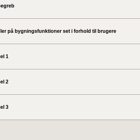
begreb
r på bygningsfunktioner set i forhold til brugere
el 1
el 2
el 3