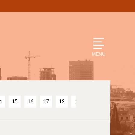
MENU
4
15
16
17
18
19
20
21
22