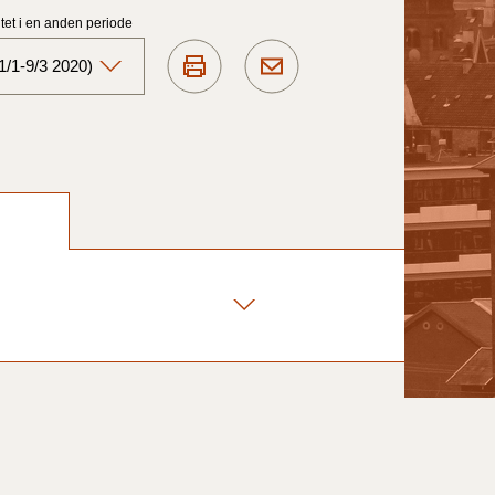
et i en anden periode
1/1-9/3 2020)
Aktuelt)
1/7-31/12
1/1-30/6 2025)
1/7- 31/12
1/1- 30/06
1/1- 31/12