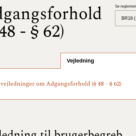
gangsforhold
Se reglement
BR18 (
 48 - § 62)
BR18 (
BR18 (
2025)
Vejledning
BR18 (
e vejledninger om Adgangsforhold (§ 48 - § 62)
BR18 (
2024)
BR18 (
2024)
BR18 (
ledning til brugerbegreb
2023)