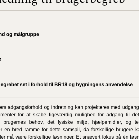
BR18 (
2022)
nd og målgruppe
BR18 (
2022)
BR18 (
t
2022)
BR18 (
egrebet set i forhold til BR18 og bygningens anvendelse
2021)
BR18 (
rs adgangsforhold og indretning kan projekteres med udgang
lementer for at skabe ligeværdig mulighed for adgang til de
BR18 (
n, brugernes behov, det fysiske miljø, hjælpemidler, og te
2020)
 en bred ramme for dette samspil, da forskellige brugere k
der må være forskellige løsninger. Et snævert fokus på én løs
BR18 (