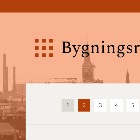
Bygningsr
1
2
3
4
5