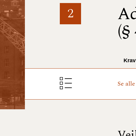
Ad
2
(§
Krav
Se all
Vej