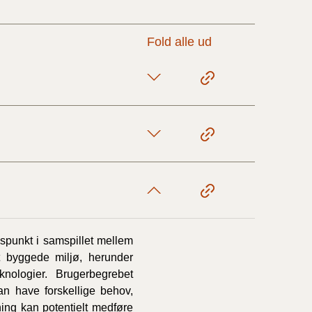
17/9 - 31/12
Fold alle ud
1/7 - 16/9
1/1 - 30/6
29/6 - 31/12
1/1-29/6 2021)
spunkt i samspillet mellem
t byggede miljø, herunder
1/7-31/12
knologier. Brugerbegrebet
an have forskellige behov,
ning kan potentielt medføre
10/3-30/6