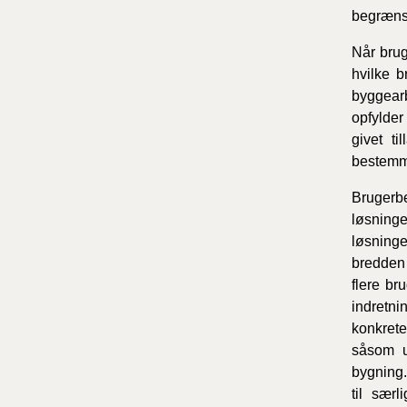
begrænsn
Når brug
hvilke 
byggearb
opfylder
givet t
bestemme
Brugerbe
løsninge
løsninge
bredden 
flere br
indretni
konkrete
såsom u
bygning.
til sær