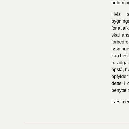
udformni
Hvis b
bygnings
for at a
skal an
forbedre
løsningen
kan best
fx adga
opstå, h
opfylder
dette i
benytte
Læs mer