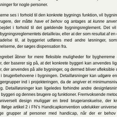
inger for nogle personer.
2020)
erne ses i forhold til den konkrete bygnings funktion, vil bygn
BR18 (
brugere, der måtte
have et behov
og antages at
kunne
anvend
ejdet i forhold til det gældende bygningsreglement. Det vil
BR18 (
 bygningsreglementets detailkrav, eller at der som resultat af 
2019)
illadelse til, at byggeriet udføres med andre løsninger, s
lserne, der søges dispensation fra.
BR18 (
grebet åbner for mere fleksible muligheder for bygherrerne 
BR18 (
r, der baserer sig på, at det konkrete byggeri kan anvendes lig
2018)
r, der anvendes på alle bygninger, og dermed bliver ufleksible o
i brugerbehovene i bygningen. Detailløsninger kan udgøre en b
BR18 (
ugergrupper ind i projekteringen, da de angiver et minimumsni
ng. Detailløsninger kan ligeledes forhindre andre designløsni
 byggeri og dennes brugere og funktioner. Fremvoksende metodi
BR15 
niverselt design muliggør en bred brugeranskuelse, der kny
 Ifølge artikel 2 i FN’s Handicapkonvention udelukker universe
Tidlig
2010)
lige grupper af personer med handicap, når der er behov 