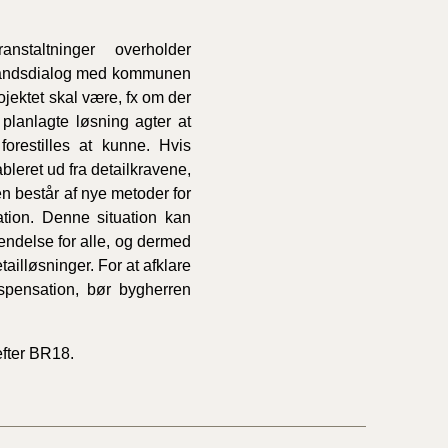
staltninger overholder
orhåndsdialog med kommunen
ojektet skal være, fx om der
lanlagte løsning agter at
forestilles at kunne. Hvis
ableret ud fra detailkravene,
 består af nye metoder for
tion. Denne situation kan
endelse for alle, og dermed
illøsninger. For at afklare
spensation, bør bygherren
fter BR18.