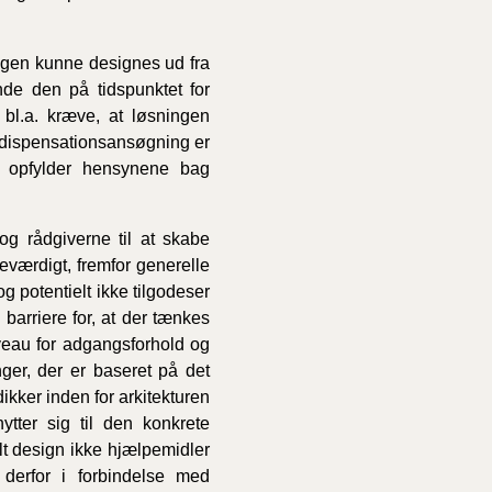
ingen kunne designes ud fra
1/1-9/3 2020)
e den på tidspunktet for
 bl.a. kræve, at løsningen
4/7-31/12
en dispensationsansøgning er
om opfylder hensynene bag
1/1-4/7 2019)
og rådgiverne til at skabe
1/7-31/12
eværdigt, fremfor generelle
g potentielt ikke tilgodeser
arriere for, at der tænkes
1/1-30/6 2018)
veau for adgangsforhold og
nger, der er baseret på det
kker inden for arkitekturen
(2015-2018)
tter sig til den konkrete
lt design ikke hjælpemidler
ere BR (1961-
derfor i forbindelse med