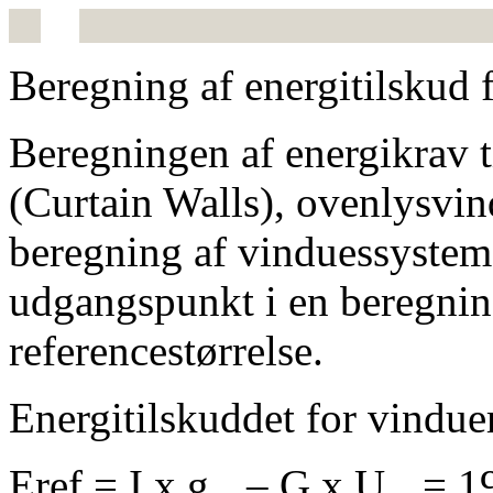
Beregning af energitilskud 
Beregningen af energikrav t
(Curtain Walls), ovenlysvin
beregning af vinduessystem
udgangspunkt i en beregning
referencestørrelse.
Energitilskuddet for vindue
Eref = I x g
– G x U
= 19