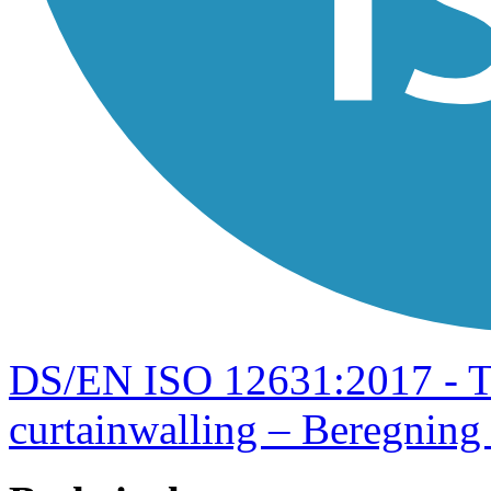
DS/EN ISO 12631:2017 - T
curtainwalling – Beregning 