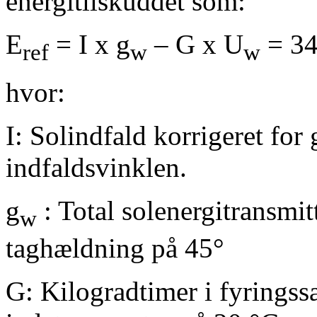
energitilskuddet som:
E
= I x g
– G x U
= 34
ref
w
w
hvor:
I: Solindfald korrigeret fo
indfaldsvinklen.
g
: Total solenergitransmit
w
taghældning på 45°
G: Kilogradtimer i fyringss