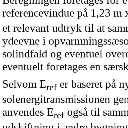
referencevindue på 1,23 m 
et relevant udtryk til at sa
ydeevne i opvarmningssæson
solindfald og eventuel ov
eventuelt foretages en særsk
Selvom E
er baseret på n
ref
solenergitransmissionen gen
anvendes E
også til samm
ref
udskiftning i andre bygning