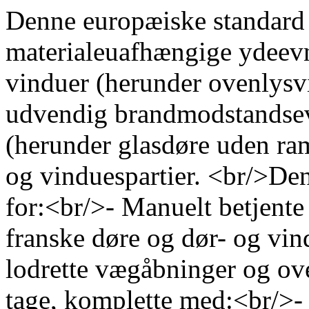
Denne europæiske standard i
materialeuafhængige ydeev
vinduer (herunder ovenlysv
udvendig brandmodstandsev
(herunder glasdøre uden ram
og vinduespartier. <br/>De
for:<br/>- Manuelt betjente 
franske døre og dør- og vindu
lodrette vægåbninger og oven
tage, komplette med:<br/>- 