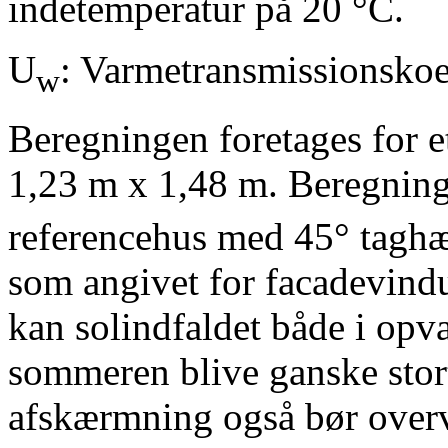
indetemperatur på 20 °C.
U
: Varmetransmissionskoef
w
Beregningen foretages for e
1,23 m x 1,48 m. Beregning
referencehus med 45° taghæ
som angivet for facadevind
kan solindfaldet både i o
sommeren blive ganske stort
afskærmning også bør overv