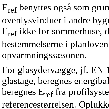
E
benyttes også som grund
ref
ovenlysvinduer i andre byg
E
ikke for sommerhuse, d
ref
bestemmelserne i planloven 
opvarmningssæsonen.
For glasydervægge, jf. EN 
glastage, beregnes energiba
beregnes E
fra profilsystem
ref
referencestørrelsen. Oplukke