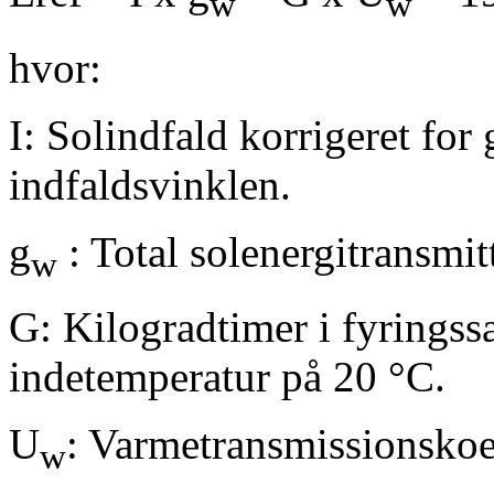
w
w
hvor:
I: Solindfald korrigeret fo
indfaldsvinklen.
g
: Total solenergitransmit
w
G: Kilogradtimer i fyringss
indetemperatur på 20 °C.
U
: Varmetransmissionskoef
w