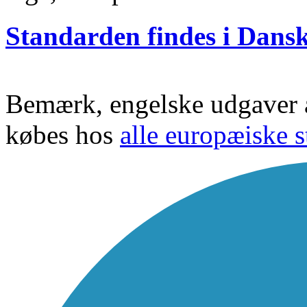
Standarden findes i Dans
Bemærk, engelske udgaver a
købes hos
alle europæiske s