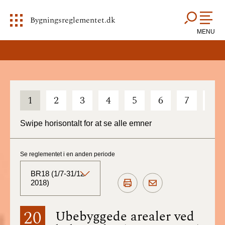
Bygningsreglementet.dk
MENU
1
2
3
4
5
6
7
8
Swipe horisontalt for at se alle emner
Se reglementet i en anden periode
BR18 (1/7-31/12
2018)
BR18 (Aktuelt)
20
Ubebyggede arealer ved