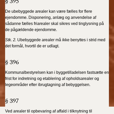
§ 395
BR18 (4/7-31/12
2019)
De ubebyggede arealer kan være fælles for flere
ejendomme. Disponering, anlæg og anvendelse af
BR18 (1/1-4/7 2019)
sådanne fælles friarealer skal sikres ved tinglysning på
de pågældende ejendomme.
BR18 (1/7-31/12
2018)
Stk. 2.
Ubebyggede arealer må ikke benyttes i strid med
det formål, hvortil de er udlagt.
BR18 (1/1-30/6
2018)
§ 396
BR15 (2015-2018)
Kommunalbestyrelsen kan i byggetilladelsen fastsætte en
frist for indretning og etablering af opholdsarealer og
Tidligere BR (1961-
legeområder efter ibrugtagning af bebyggelsen.
2010)
§ 397
Ved arealer til opbevaring af affald i tilknytning til