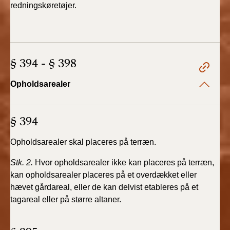
2022)
redningskøretøjer.
BR18 (1/1 - 30/6
2022)
§ 394 - § 398
BR18 (29/6 - 31/12
2021)
Opholdsarealer
BR18 (1/1-29/6
2021)
§ 394
BR18 (1/7-31/12
Opholdsarealer skal placeres på terræn.
2020)
Stk. 2.
Hvor opholdsarealer ikke kan placeres på terræn,
kan opholdsarealer placeres på et overdækket eller
BR18 (10/3-30/6
2020)
hævet gårdareal, eller de kan delvist etableres på et
tagareal eller på større altaner.
BR18 (1/1-9/3 2020)