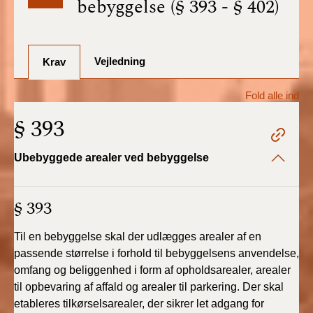
bebyggelse (§ 393 - § 402)
BR18 (1/7-31/12
2025)
Vejledning
BR18 (1/1-30/6
Krav
2025)
Fold alle ind
BR18 (1/7- 31/12
§ 393
2024)
Ubebyggede arealer ved bebyggelse
BR18 (1/1- 30/06
2024)
§ 393
BR18 (1/1- 31/12
2023)
Til en bebyggelse skal der udlægges arealer af en
passende størrelse i forhold til bebyggelsens anvendelse,
BR18 (17/9 - 31/12
omfang og beliggenhed i form af opholdsarealer, arealer
2022)
til opbevaring af affald og arealer til parkering. Der skal
etableres tilkørselsarealer, der sikrer let adgang for
BR18 (1/7 - 16/9