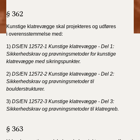
BR18 (4/7-31/12
2019)
§ 362
BR18 (1/1-4/7 2019)
Kunstige klatrevægge skal projekteres og udføres
i
overensstemmelse med:
BR18 (1/7-31/12
1)
DS/EN 12572-1 Kunstige klatrevægge - Del 1:
2018)
Sikkerhedskrav
og prøvningsmetoder for kunstige
klatrevægge
med sikringspunkter.
BR18 (1/1-30/6
2018)
2)
DS/EN 12572-2 Kunstige klatrevægge - Del 2:
Sikkerhedskrav
og prøvningsmetoder til
BR15 (2015-2018)
boulderstrukturer.
3)
DS/EN 12572-3 Kunstige klatrevægge - Del 3:
Tidligere BR (1961-
2010)
Sikkerhedskrav
og prøvningsmetoder til klatregreb.
§ 363