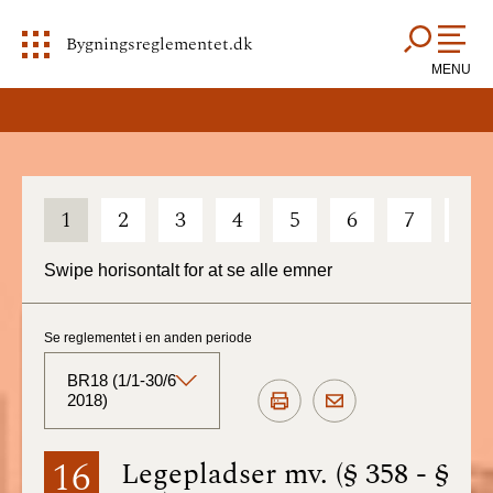
Bygningsreglementet.dk
MENU
1
2
3
4
5
6
7
8
Swipe horisontalt for at se alle emner
Se reglementet i en anden periode
BR18 (1/1-30/6
2018)
BR18 (Aktuelt)
16
Legepladser mv. (§ 358 - §