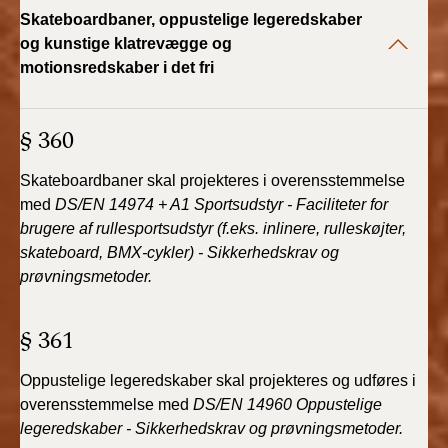
2022)
Skateboardbaner, oppustelige legeredskaber
og kunstige klatrevægge og
BR18 (1/1 - 30/6
motionsredskaber i det fri
2022)
BR18 (29/6 - 31/12
§ 360
2021)
Skateboardbaner skal projekteres i overensstemmelse
BR18 (1/1-29/6
med
DS/EN 14974 + A1 Sportsudstyr - Faciliteter for
2021)
brugere af rullesportsudstyr (f.eks. inlinere, rulleskøjter,
skateboard, BMX-cykler) - Sikkerhedskrav og
BR18 (1/7-31/12
prøvningsmetoder.
2020)
§ 361
BR18 (10/3-30/6
2020)
Oppustelige legeredskaber skal projekteres og udføres i
overensstemmelse med
DS/EN 14960 Oppustelige
BR18 (1/1-9/3 2020)
legeredskaber - Sikkerhedskrav og prøvningsmetoder.