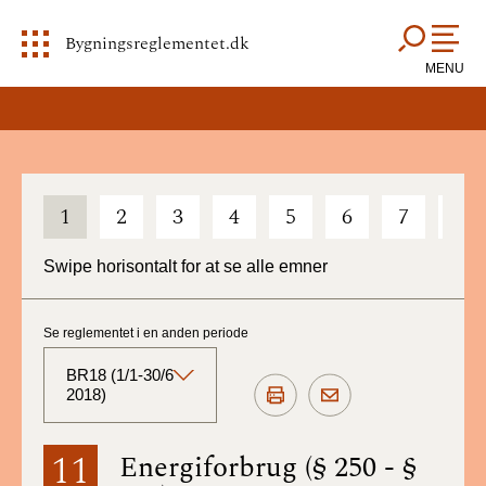
Bygningsreglementet.dk
MENU
1
2
3
4
5
6
7
8
Swipe horisontalt for at se alle emner
Se reglementet i en anden periode
BR18 (1/1-30/6
2018)
BR18 (Aktuelt)
11
Energiforbrug (§ 250 - §