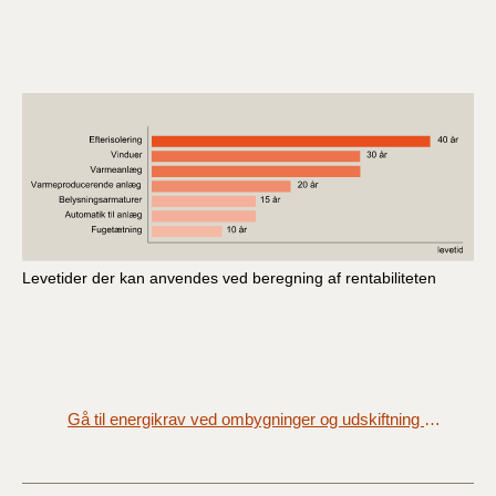
Levetider der kan anvendes ved beregning af rentabiliteten
Gå til energikrav ved ombygninger og udskiftning af bygningsdele (§ 274 - § 279)