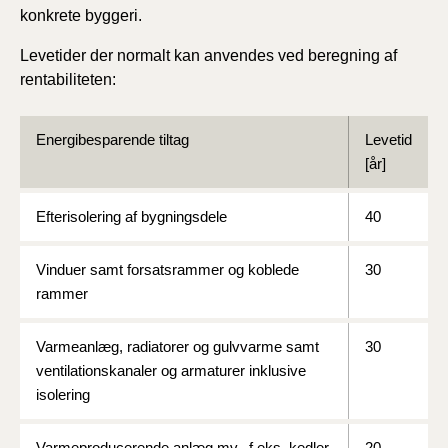
konkrete byggeri.
Levetider der normalt kan anvendes ved beregning af
rentabiliteten:
Energibesparende tiltag
Levetid
[år]
Efterisolering af bygningsdele
40
Vinduer samt forsatsrammer og koblede
30
rammer
Varmeanlæg, radiatorer og gulvvarme samt
30
ventilationskanaler og armaturer inklusive
isolering
Varmeproducerende anlæg mv., f.eks. kedler,
20