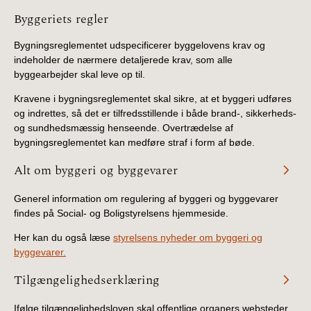
Information
Byggeriets regler
Bygningsreglementet udspecificerer byggelovens krav og
indeholder de nærmere detaljerede krav, som alle
byggearbejder skal leve op til.
Kravene i bygningsreglementet skal sikre, at et byggeri udføres
og indrettes, så det er tilfredsstillende i både brand-, sikkerheds-
og sundhedsmæssig henseende. Overtrædelse af
bygningsreglementet kan medføre straf i form af bøde.
Alt om byggeri og byggevarer
Generel information om regulering af byggeri og byggevarer
findes på Social- og Boligstyrelsens hjemmeside.
Her kan du også læse
styrelsens nyheder om byggeri og
byggevarer.
Tilgængelighedserklæring
Ifølge tilgængelighedsloven skal offentlige organers websteder