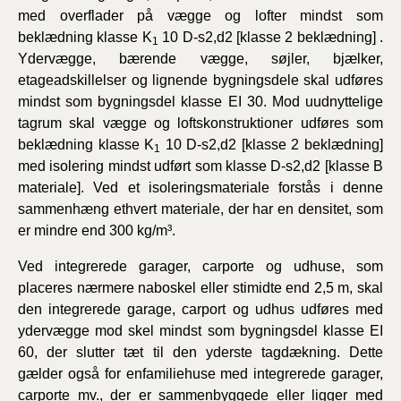
med overflader på vægge og lofter mindst som
beklædning klasse K
10 D-s2,d2 [klasse 2 beklædning] .
1
Ydervægge, bærende vægge, søjler, bjælker,
etageadskillelser og lignende bygningsdele skal udføres
mindst som bygningsdel klasse EI 30. Mod uudnyttelige
tagrum skal vægge og loftskonstruktioner udføres som
beklædning klasse K
10 D-s2,d2 [klasse 2 beklædning]
1
med isolering mindst udført som klasse D-s2,d2 [klasse B
materiale]. Ved et isoleringsmateriale forstås i denne
sammenhæng ethvert materiale, der har en densitet, som
er mindre end 300 kg/m³.
Ved integrerede garager, carporte og udhuse, som
placeres nærmere naboskel eller stimidte end 2,5 m, skal
den integrerede garage, carport og udhus udføres med
ydervægge mod skel mindst som bygningsdel klasse EI
60, der slutter tæt til den yderste tagdækning. Dette
gælder også for enfamiliehuse med integrerede garager,
carporte mv., der er sammenbyggede eller ligger med