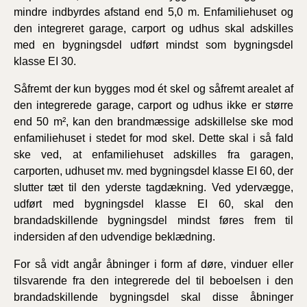
mindre indbyrdes afstand end 5,0 m. Enfamiliehuset og
den integreret garage, carport og udhus skal adskilles
med en bygningsdel udført mindst som bygningsdel
klasse EI 30.
Såfremt der kun bygges mod ét skel og såfremt arealet af
den integrerede garage, carport og udhus ikke er større
end 50 m², kan den brandmæssige adskillelse ske mod
enfamiliehuset i stedet for mod skel. Dette skal i så fald
ske ved, at enfamiliehuset adskilles fra garagen,
carporten, udhuset mv. med bygningsdel klasse EI 60, der
slutter tæt til den yderste tagdækning. Ved ydervægge,
udført med bygningsdel klasse EI 60, skal den
brandadskillende bygningsdel mindst føres frem til
indersiden af den udvendige beklædning.
For så vidt angår åbninger i form af døre, vinduer eller
tilsvarende fra den integrerede del til beboelsen i den
brandadskillende bygningsdel skal disse åbninger