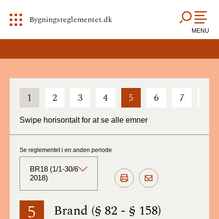
Bygningsreglementet.dk
MENU
1
2
3
4
5
6
7
8
Swipe horisontalt for at se alle emner
Se reglementet i en anden periode
BR18 (1/1-30/6
2018)
BR18 (Aktuelt)
5
Brand (§ 82 - § 158)