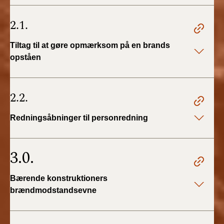
BR18 (4/7-31/12
2019)
2.1.
BR18 (1/1-4/7 2019)
Tiltag til at gøre opmærksom på en brands
opståen
BR18 (1/7-31/12
2018)
2.2.
BR18 (1/1-30/6
2018)
Redningsåbninger til personredning
BR15 (2015-2018)
3.0.
Tidligere BR (1961-
2010)
Bærende konstruktioners
brændmodstandsevne