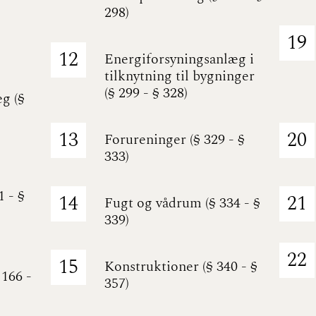
298)
19
12
Energiforsyningsanlæg i
tilknytning til bygninger
(§ 299 - § 328)
g (§
13
20
Forureninger (§ 329 - §
333)
 - §
14
21
Fugt og vådrum (§ 334 - §
339)
22
15
Konstruktioner (§ 340 - §
 166 -
357)