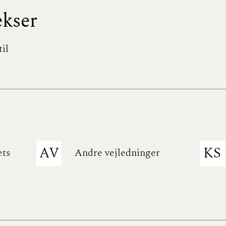
ekser
il
AV
KS
ets
Andre vejledninger