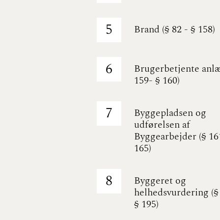
5
Brand (§ 82 - § 158)
6
Brugerbetjente anlæ
159- § 160)
7
Byggepladsen og
udførelsen af
Byggearbejder (§ 161
165)
8
Byggeret og
helhedsvurdering (§
§ 195)