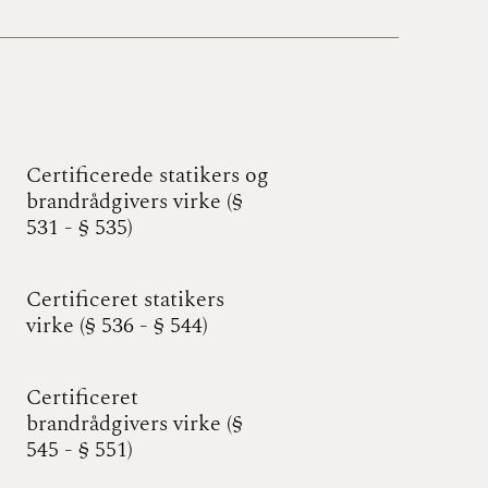
2020)
BR18 (1/1-9/3 2020)
BR18 (4/7-31/12
2019)
Certificerede statikers og
brandrådgivers virke (§
BR18 (1/1-4/7 2019)
531 - § 535)
BR18 (1/7-31/12
2018)
Certificeret statikers
virke (§ 536 - § 544)
BR18 (1/1-30/6 2018)
BR15 (2015-2018)
Certificeret
brandrådgivers virke (§
545 - § 551)
Tidligere BR (1961-
2010)