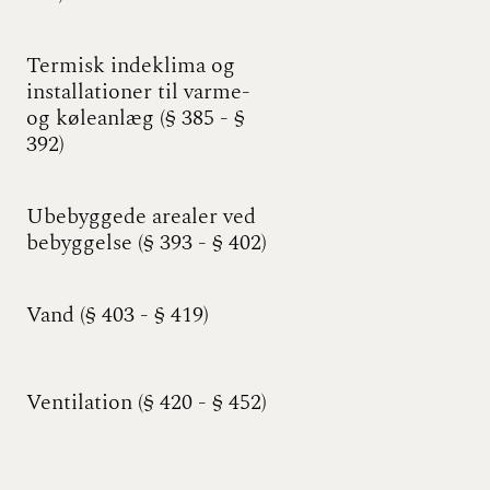
BR18 (17/9 - 31/12
Termisk indeklima og
2022)
installationer til varme-
og køleanlæg (§ 385 - §
BR18 (1/7 - 16/9
392)
2022)
BR18 (1/1 - 30/6
Ubebyggede arealer ved
2022)
bebyggelse (§ 393 - § 402)
BR18 (29/6 - 31/12
2021)
Vand (§ 403 - § 419)
BR18 (1/1-29/6 2021)
Ventilation (§ 420 - § 452)
BR18 (1/7-31/12
2020)
BR18 (10/3-30/6