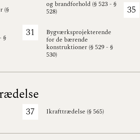
og brandforhold (§ 523 - §
35
r (§
528)
31
Bygværksprojekterende
- §
for de bærende
konstruktioner (§ 529 - §
530)
trædelse
37
Ikrafttrædelse (§ 565)