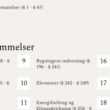
mmelser (§ 1 - § 47)
emmelser
9
16
8 - §
Bygningens indretning (§
196 - § 241)
10
17
3 - §
Elevatorer (§ 242 - § 249)
11
18
Energiforbrug og
klimapåvirkning (§ 250 - §